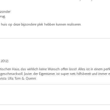
jzonder.
rug.
it huis op deze bijzondere plek hebben kunnen realiseren.
 2012)
ischen Haus, das wirklich keine Wünsch offen lässt! Alles ist in einem per
eschmackvoll. Javier, der Eigentümer, ist super nett, hilfsbereit und immer
ista. Ulla, Tom & Quenni.