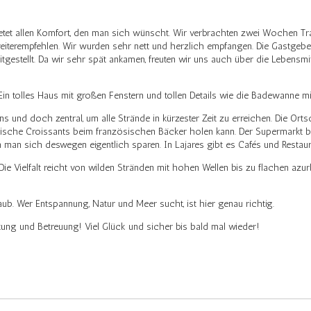
tet allen Komfort, den man sich wünscht. Wir verbrachten zwei Wochen Tra
iterempfehlen. Wir wurden sehr nett und herzlich empfangen. Die Gastgebe
estellt. Da wir sehr spät ankamen, freuten wir uns auch über die Lebensmi
 Ein tolles Haus mit großen Fenstern und tollen Details wie die Badewanne mi
und doch zentral, um alle Strände in kürzester Zeit zu erreichen. Die Ortsch
rische Croissants beim französischen Bäcker holen kann. Der Supermarkt bi
 man sich deswegen eigentlich sparen. In Lajares gibt es Cafés und Restau
e Vielfalt reicht von wilden Stränden mit hohen Wellen bis zu flachen az
ub. Wer Entspannung, Natur und Meer sucht, ist hier genau richtig.
itung und Betreuung! Viel Glück und sicher bis bald mal wieder!