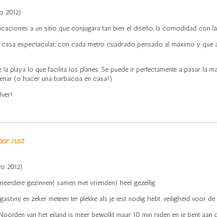
o 2012)
ciones a un sitio que conjugara tan bien el diseño, la comodidad con la 
na casa espectacular, con cada metro cuadrado pensado al máximo y que
la playa lo que facilita los planes. Se puede ir perfectamente a pasar la m
a cenar (o hacer una barbacoa en casa!)
ver!
oor rust
ro 2012)
 meerdere gezinnen( samen met vrienden) heel gezellig.
astvrij en zeker meteen ter plekke als je iest nodig hebt. veiligheid voor de 
Noorden van het eiland is meer bewolkt maar 10 min rijden en je bent aan 