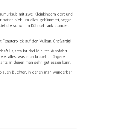
umurlaub mit zwei Kleinkindern dort und
r hatten sich um alles gekümmert, sogar
ttel, die schon im Kühlschrank standen.
t Fensterblick auf den Vulkan. Großartig!
aft Lajares ist drei Minuten Autofahrt
etet alles, was man braucht. Längere
rants, in denen man sehr gut essen kann.
urblauen Buchten, in denen man wunderbar