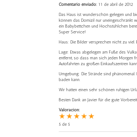
Comentario enviado:
11 de abril de 2012
Das Haus ist wunderschön gelegen und bie
können das Domizil nur uneingeschränkt we
ein Babybettchen und Hochstühlchen bereitg
Super Service!
Haus: Die Bilder versprechen nicht zu viel.
Lage: Etwas abgelegen am Fuße des Vulkans 
entfernt, so dass man sich jeden Morgen f
Autofahrten zu großen Einkaufszentren kann
Umgebung: Die Strände sind phänomenal. Di
baden kann.
Wir hatten einen sehr schönen ruhigen Urla
Besten Dank an Javier für die gute Vorbere
Valoración:
5 de 5