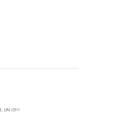
…..UN 10!!!