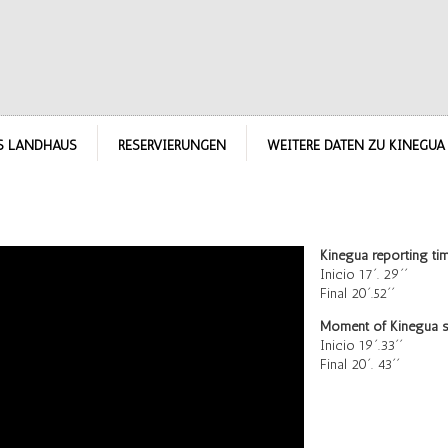
S LANDHAUS
RESERVIERUNGEN
WEITERE DATEN ZU KINEGUA
Kinegua reporting ti
Inicio 17´. 29´´
Final 20´.52´´
Moment of Kinegua s
Inicio 19´.33´´
Final 20´. 43´´