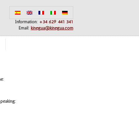
Information:
+34 629 441 341
Email:
kinegua@kinegua.com
me:
peaking: